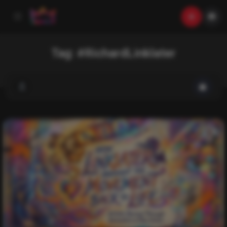
Tag:
#RichardLinklater