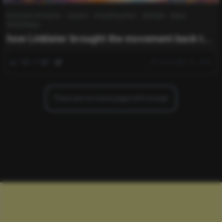
Business & Finance
Careers
Everything Else
Lifestyle
News
World News
how Linklater brought the movement back to
life
0
283
0
December 23, 2025
There are no more pages left to load.