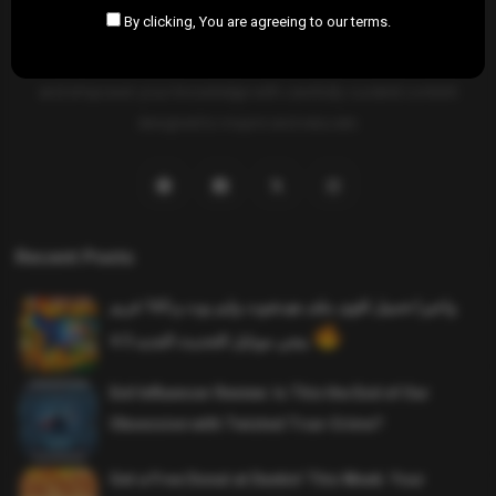
By clicking, You are agreeing to our terms.
SAHIFTI
is your ultimate destination for news, insights, and
resources across all fields. Explore diverse topics, stay informed,
and empower your knowledge with carefully curated content
designed to inspire and educate.
Recent Posts
واخيرا تحميل اقوى ملف هيدشوت وايم بوت و 165 فريم
ببجي موبايل التحديث الجديد 4.5
Evil Influencer Review: Is This the End of Our
Obsession with Twisted True-Crime?
Get a Free Donut at Dunkin’ This Week: Your