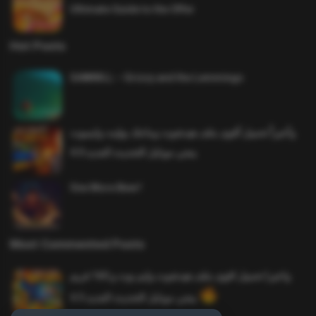
Ultimate Guide to the Offer
Hot Posts
SAWMILL – Grizzy and the Lemmings
وأخيراً تحميل أقوى ملف هيدشوت وماجك بوليت وايمبوت
ببجي موبايل التحديث الجديد 4.0
One More Beer!
Most Commented Posts
واخيرا تحميل اقوى ملف هيدشوت وايم بوت و 165 فريم
ببجي موبايل التحديث الجديد 4.5