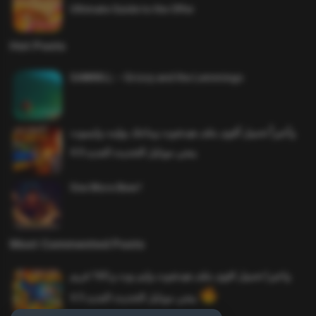
Ultimate Guide to the Offer
Hot Posts
SAWMILL – Grizzy and the Lemmings
وأخيراً تحميل أقوى ملف هيدشوت وماجك بوليت وايمبوت
ببجي موبايل التحديث الجديد 4.0
One More Beer!
Most Commented Posts
واخيرا تحميل اقوى ملف هيدشوت وايم بوت و 165 فريم
ببجي موبايل التحديث الجديد 4.5