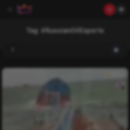
Tag:
#RussianOilExports
News