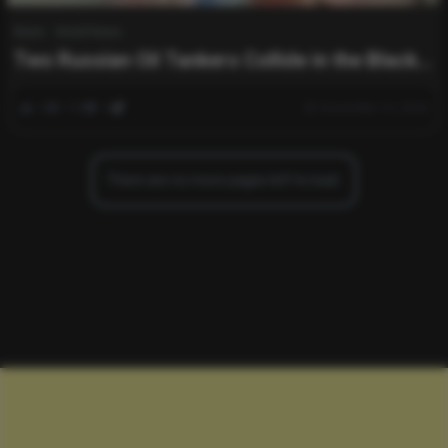
News
World News
Two Russian Oil Tankers Collide in the Black
Sea: Latest Updates
0
749
0
December 15, 2024
There are no more pages left to load.