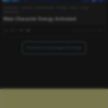
Automotive
Careers
Entertainment
Lifestyle
News
Travel
World News
Main Character Energy Activated
0
279
0
December 16, 2025
There are no more pages left to load.