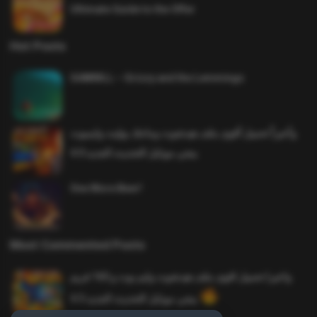
Ultimate Guide to the Offer
Hot Posts
SAWMILL – Grizzy and the Lemmings
وأخيراً تحميل أقوى ملف هيدشوت وماجك بوليت وايمبوت
ببجي موبايل التحديث الجديد 4.0
One More Beer!
Most Commented Posts
واخيرا تحميل اقوى ملف هيدشوت وايم بوت و 165 فريم
ببجي موبايل التحديث الجديد 4.5