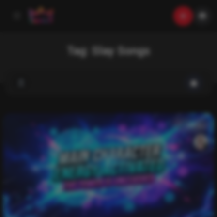
Tag:
Slay Songs
music