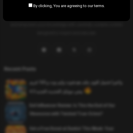
By clicking, You are agreeing to our terms.
SAHIFTI
is your ultimate destination for news, insights, and
resources across all fields. Explore diverse topics, stay informed,
and empower your knowledge with carefully curated content
designed to inspire and educate.
Recent Posts
واخيرا تحميل اقوى ملف هيدشوت وايم بوت و 165 فريم
ببجي موبايل التحديث الجديد 4.5
Evil Influencer Review: Is This the End of Our
Obsession with Twisted True-Crime?
Get a Free Donut at Dunkin’ This Week: Your