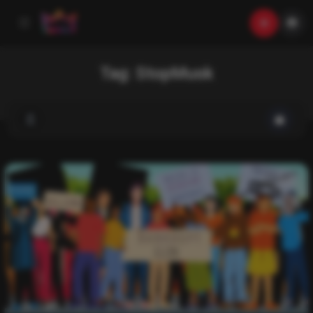
Tag:
StopMusk
List