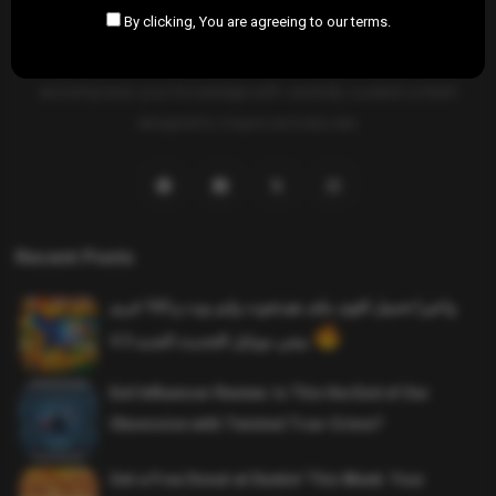
By clicking, You are agreeing to our terms.
SAHIFTI
is your ultimate destination for news, insights, and
resources across all fields. Explore diverse topics, stay informed,
and empower your knowledge with carefully curated content
designed to inspire and educate.
Recent Posts
واخيرا تحميل اقوى ملف هيدشوت وايم بوت و 165 فريم
ببجي موبايل التحديث الجديد 4.5
Evil Influencer Review: Is This the End of Our
Obsession with Twisted True-Crime?
Get a Free Donut at Dunkin’ This Week: Your