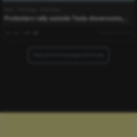
News
Technology
World News
Protesters rally outside Tesla showrooms,
targeting Elon Musk.
0
342
0
March 29, 2025
There are no more pages left to load.