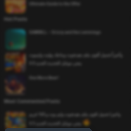
Ultimate Guide to the Offer
Hot Posts
SAWMILL – Grizzy and the Lemmings
وأخيراً تحميل أقوى ملف هيدشوت وماجك بوليت وايمبوت
ببجي موبايل التحديث الجديد 4.0
One More Beer!
Most Commented Posts
واخيرا تحميل اقوى ملف هيدشوت وايم بوت و 165 فريم
ببجي موبايل التحديث الجديد 4.5