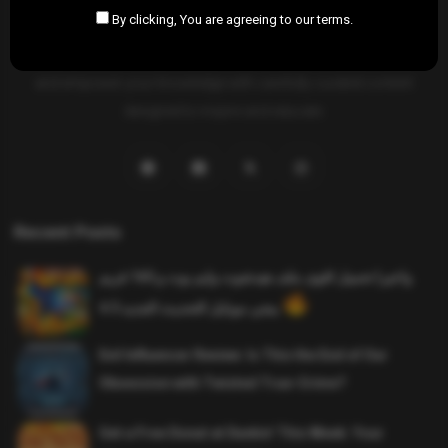
By clicking, You are agreeing to our terms.
SAHIFTI
is your ultimate destination for news, insights, and
resources across all fields. Explore diverse topics, stay informed,
and empower your knowledge with carefully curated content
designed to inspire and educate.
Recent Posts
واخيرا تحميل اقوى ملف هيدشوت وايم بوت و 165 فريم
ببجي موبايل التحديث الجديد 4.5
Evil Influencer Review: Is This the End of Our
Obsession with Twisted True-Crime?
Get a Free Donut at Dunkin’ This Week: Your