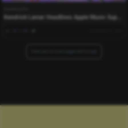
Everything Else
Kendrick Lamar Headlines Apple Music Super
Bowl Halftime Show
0
565
0
February 11, 2025
There are no more pages left to load.