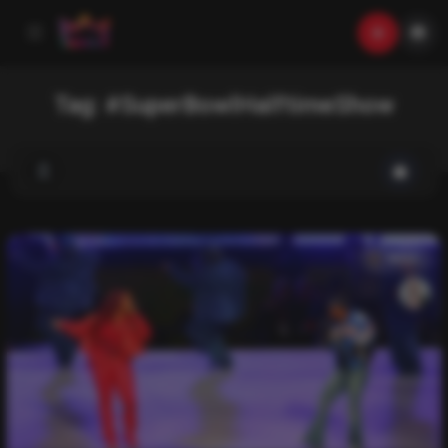
Tag:
#SuperBowlHalftimeShow
News