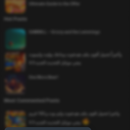
Ultimate Guide to the Offer
Hot Posts
SAWMILL – Grizzy and the Lemmings
وأخيراً تحميل أقوى ملف هيدشوت وماجك بوليت وايمبوت
ببجي موبايل التحديث الجديد 4.0
One More Beer!
Most Commented Posts
واخيرا تحميل اقوى ملف هيدشوت وايم بوت و 165 فريم
ببجي موبايل التحديث الجديد 4.5