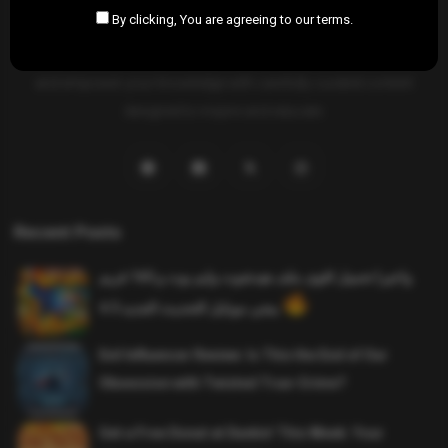
By clicking, You are agreeing to our terms.
SAHIFTI
is your ultimate destination for news, insights, and
resources across all fields. Explore diverse topics, stay informed,
and empower your knowledge with carefully curated content
designed to inspire and educate.
Recent Posts
واخيرا تحميل اقوى ملف هيدشوت وايم بوت و 165 فريم
ببجي موبايل التحديث الجديد 4.5
Evil Influencer Review: Is This the End of Our
Obsession with Twisted True-Crime?
Get a Free Donut at Dunkin’ This Week: Your