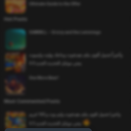
Ultimate Guide to the Offer
Hot Posts
SAWMILL – Grizzy and the Lemmings
وأخيراً تحميل أقوى ملف هيدشوت وماجك بوليت وايمبوت
ببجي موبايل التحديث الجديد 4.0
One More Beer!
Most Commented Posts
واخيرا تحميل اقوى ملف هيدشوت وايم بوت و 165 فريم
ببجي موبايل التحديث الجديد 4.5