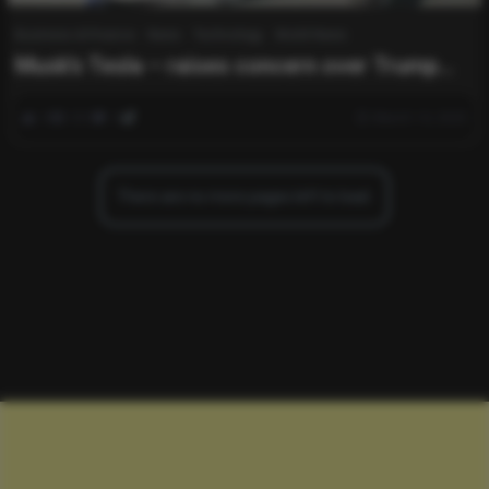
Business & Finance
News
Technology
World News
Musk’s Tesla – raises concern over Trump
tariffs
0
331
0
March 14, 2025
There are no more pages left to load.