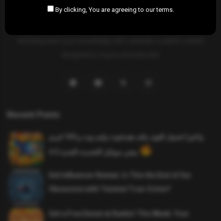
By clicking, You are agreeing to our terms.
SAHIFTI
is your ultimate destination for news, insights, and
resources across all fields. Explore diverse topics, stay informed,
and empower your knowledge with carefully curated content
designed to inspire and educate.
Recent Posts
واخيرا تحميل اقوى ملف هيدشوت وايم بوت و 165 فريم
ببجي موبايل التحديث الجديد 4.5
Evil Influencer Review: Is This the End of Our
Obsession with Twisted True-Crime?
Get a Free Donut at Dunkin’ This Week: Your