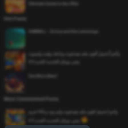
Ultimate Guide to the Offer
Hot Posts
SAWMILL – Grizzy and the Lemmings
وأخيراً تحميل أقوى ملف هيدشوت وماجك بوليت وايمبوت
ببجي موبايل التحديث الجديد 4.0
One More Beer!
Most Commented Posts
واخيرا تحميل اقوى ملف هيدشوت وايم بوت و 165 فريم
ببجي موبايل التحديث الجديد 4.5