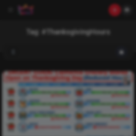
Tag:
#ThanksgivingHours