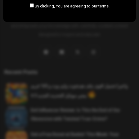
By clicking, You are agreeing to our terms.
SAHIFTI
is your ultimate destination for news, insights, and
resources across all fields. Explore diverse topics, stay informed,
and empower your knowledge with carefully curated content
designed to inspire and educate.
Recent Posts
واخيرا تحميل اقوى ملف هيدشوت وايم بوت و 165 فريم
ببجي موبايل التحديث الجديد 4.5
Evil Influencer Review: Is This the End of Our
Obsession with Twisted True-Crime?
Get a Free Donut at Dunkin’ This Week: Your