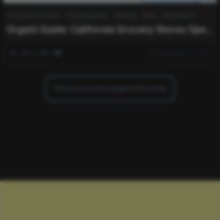
Business & Finance
Everything Else
Lifestyle
News
World News
Urgent Guide: California Grocery Stores Open
on Thanksgiving Day (Reduced Hours)
0
164
0
November 27, 2025
There are no more pages left to load.