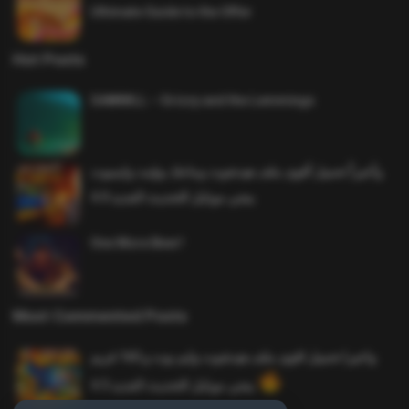
Ultimate Guide to the Offer
Hot Posts
SAWMILL – Grizzy and the Lemmings
وأخيراً تحميل أقوى ملف هيدشوت وماجك بوليت وايمبوت
ببجي موبايل التحديث الجديد 4.0
One More Beer!
Most Commented Posts
واخيرا تحميل اقوى ملف هيدشوت وايم بوت و 165 فريم
ببجي موبايل التحديث الجديد 4.5