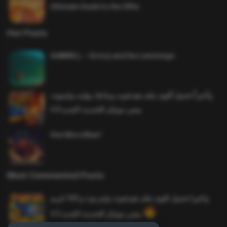
Ultimate Guide to the Offer
Hot Posts
SAWMILL – Grizzy and the Lemmings
وأخيراً تحميل أقوى ملف هيدشوت وماجك بوليت وايمبوت
ببجي موبايل التحديث الجديد 4.0
One More Beer!
Most Commented Posts
واخيرا تحميل اقوى ملف هيدشوت وايم بوت و 165 فريم
ببجي موبايل التحديث الجديد 4.5