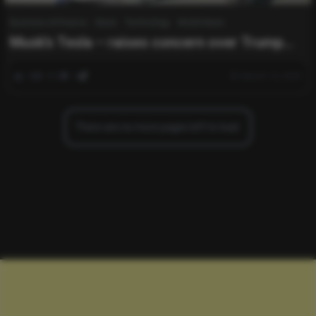
Business & Finance
News
Technology
World News
Musk’s Tesla – raises concern over Trump
tariffs
0
331
0
March 14, 2025
There are no more pages left to load.