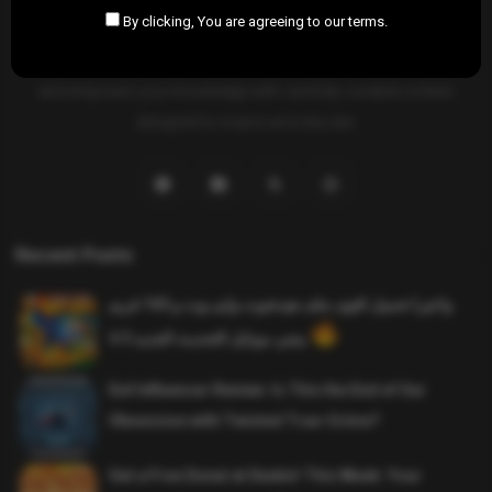
By clicking, You are agreeing to our terms.
SAHIFTI
is your ultimate destination for news, insights, and
resources across all fields. Explore diverse topics, stay informed,
and empower your knowledge with carefully curated content
designed to inspire and educate.
Recent Posts
واخيرا تحميل اقوى ملف هيدشوت وايم بوت و 165 فريم
ببجي موبايل التحديث الجديد 4.5
Evil Influencer Review: Is This the End of Our
Obsession with Twisted True-Crime?
Get a Free Donut at Dunkin’ This Week: Your