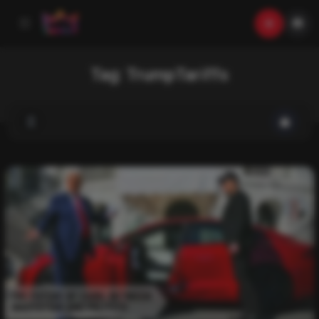
Tag:
TrumpTariffs
List