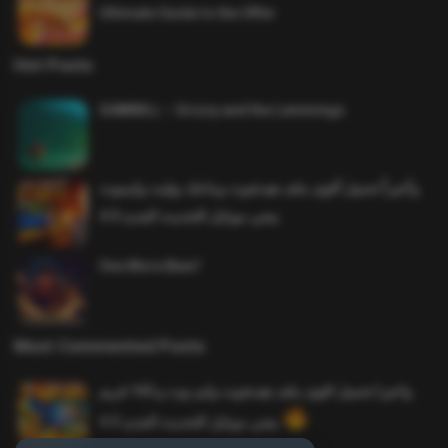
Ultimate Guide to the Offer
Hot Posts
SAWMILL – Grizzy and the Lemmings
وأخيراً تحميل أقوى ملف هيدشوت وماجك بوليت وايمبوت
ببجي موبايل التحديث الجديد 4.0
One More Beer!
Most Commented Posts
واخيرا تحميل اقوى ملف هيدشوت وايم بوت و 165 فريم
ببجي موبايل التحديث الجديد 4.5