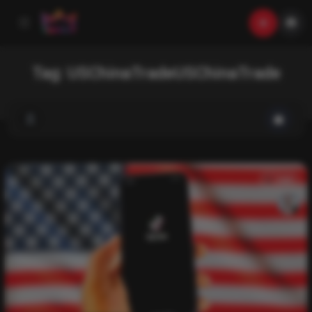
Tag:
USChinaTradeUSChinaTrade
List