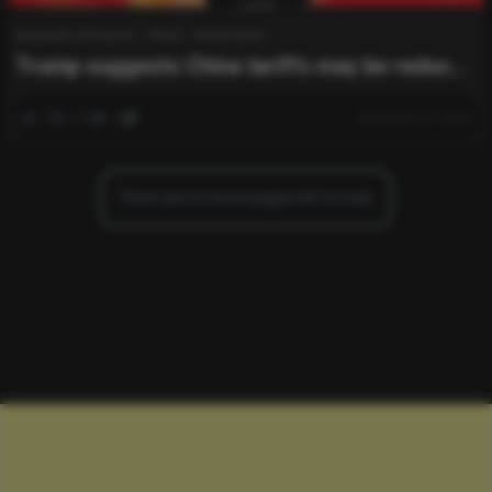
Business & Finance
News
World News
Trump suggests China tariffs may be reduced
to facilitate the TikTok sale.
0
288
0
March 27, 2025
There are no more pages left to load.