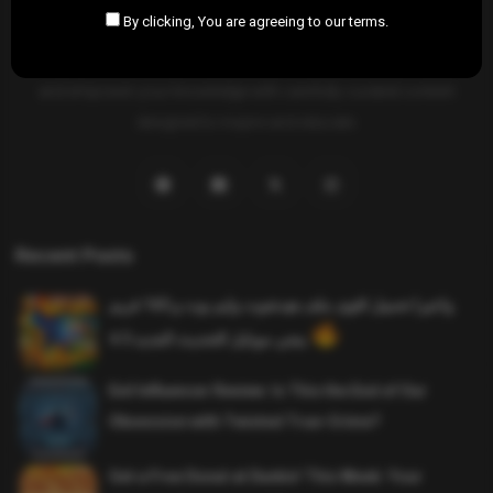
By clicking, You are agreeing to our terms.
SAHIFTI
is your ultimate destination for news, insights, and
resources across all fields. Explore diverse topics, stay informed,
and empower your knowledge with carefully curated content
designed to inspire and educate.
Recent Posts
واخيرا تحميل اقوى ملف هيدشوت وايم بوت و 165 فريم
ببجي موبايل التحديث الجديد 4.5
Evil Influencer Review: Is This the End of Our
Obsession with Twisted True-Crime?
Get a Free Donut at Dunkin’ This Week: Your