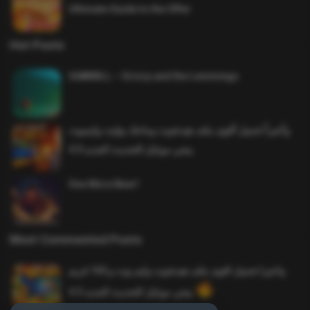
Ultimate Guide to the Offer
Hot Posts
SAWMILL – Grizzy and the Lemmings
وأخيراً تحميل أقوى ملف هيدشوت وماجك بوليت وايمبوت
ببجي موبايل التحديث الجديد 4.0
One More Beer!
Most Commented Posts
واخيرا تحميل اقوى ملف هيدشوت وايم بوت و 165 فريم
ببجي موبايل التحديث الجديد 4.5