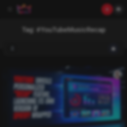
Tag:
#YouTubeMusicRecap