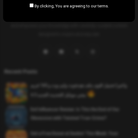
By clicking, You are agreeing to our terms.
SAHIFTI
is your ultimate destination for news, insights, and
resources across all fields. Explore diverse topics, stay informed,
and empower your knowledge with carefully curated content
designed to inspire and educate.
Recent Posts
واخيرا تحميل اقوى ملف هيدشوت وايم بوت و 165 فريم
ببجي موبايل التحديث الجديد 4.5
Evil Influencer Review: Is This the End of Our
Obsession with Twisted True-Crime?
Get a Free Donut at Dunkin’ This Week: Your