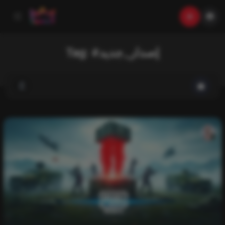
Tag:
#إصدار_جديد