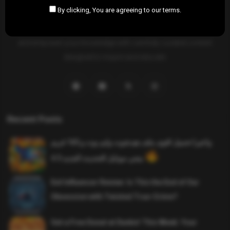
By clicking, You are agreeing to our terms.
SAHIFTI
is your ultimate destination for news, insights, and
resources across all fields. Explore diverse topics, stay informed,
and empower your knowledge with carefully curated content
designed to inspire and educate.
Recent Posts
واخيرا تحميل اقوى ملف هيدشوت وايم بوت و 165 فريم
ببجي موبايل التحديث الجديد 4.5
Evil Influencer Review: Is This the End of Our
Obsession with Twisted True-Crime?
Get a Free Donut at Dunkin’ This Week: Your