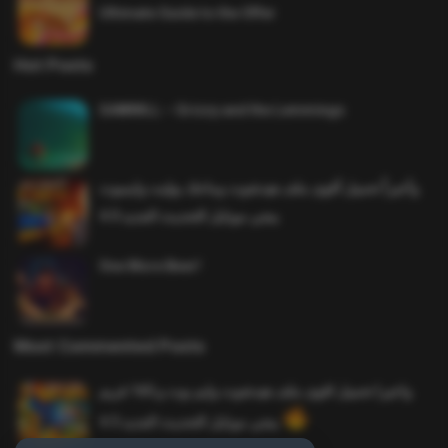
Ultimate Guide to the Offer
Hot Posts
SAWMILL – Grizzy and the Lemmings
وأخيراً تحميل أقوى ملف هيدشوت وماجك بوليت وايمبوت
ببجي موبايل التحديث الجديد 4.0
One More Beer!
Most Commented Posts
واخيرا تحميل اقوى ملف هيدشوت وايم بوت و 165 فريم
ببجي موبايل التحديث الجديد 4.5