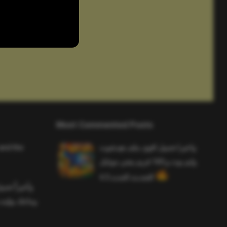
Most Commented Posts
and the
واخيرا تحميل اقوى ملف هيدشوت
وايم بوت و 165 فريم ببجي موبايل
التحديث الجديد 4.5
وأخيراً تح
وماجك بوليت 