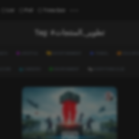
...
List
Poll
Trivia Quiz
Tag:
#تطوير_المنتجات
ALTH
LIFESTYLE
ENTERTAINMENT
TRAVEL
EDUCATI
ULTURE
CAREERS
ENVIRONMENT
EVERYTHING ELSE