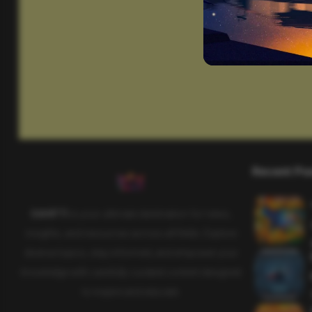
Recent Po
SAHIFTI
is your ultimate destination for news,
insights, and resources across all fields. Explore
diverse topics, stay informed, and empower your
knowledge with carefully curated content designed
to inspire and educate.