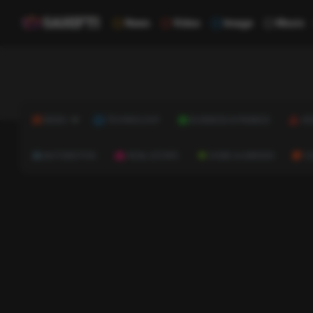
News
Video
Image
Music
NEWS
TECHNOLOGY
BUSINESS & FINANCE
HE
AUTOMOTIVE
REAL ESTATE
HOME & GARDEN
C