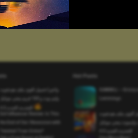
sts
Hot Posts
واخيرا تحميل اقوى ملف هيدشوت
SAWMILL – Grizzy 
وايم بوت و 165 فريم ببجي موبايل
Lemmings
التحديث الجديد 4.5
Evil Influencer Review: Is This
ميل أقوى ملف هيدشوت
the End of Our Obsession with
وايمبوت ببجي موبايل
Twisted True-Crime?
التحديث الجديد 4.0
Get a Free Donut at Dunkin’
One More Beer!