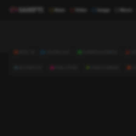
News
Video
Image
Music
NEWS
TECHNOLOGY
BUSINESS & FINANCE
HE
AUTOMOTIVE
REAL ESTATE
HOME & GARDEN
C