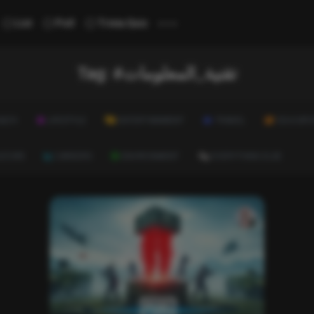
...
List
Poll
Trivia Quiz
Tag:
#تقنية_المعلومات
ALTH
LIFESTYLE
ENTERTAINMENT
TRAVEL
EDUCATI
ULTURE
CAREERS
ENVIRONMENT
EVERYTHING ELSE