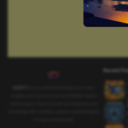
Recent Po
SAHIFTI
is your ultimate destination for news,
insights, and resources across all fields. Explore
diverse topics, stay informed, and empower your
knowledge with carefully curated content designed
to inspire and educate.