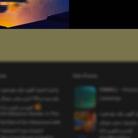
sts
Hot Posts
واخيرا تحميل اقوى ملف هيدشوت
SAWMILL – Grizzy 
وايم بوت و 165 فريم ببجي موبايل
Lemmings
التحديث الجديد 4.5
Evil Influencer Review: Is This
ميل أقوى ملف هيدشوت
the End of Our Obsession with
وايمبوت ببجي موبايل
Twisted True-Crime?
التحديث الجديد 4.0
Get a Free Donut at Dunkin’
One More Beer!