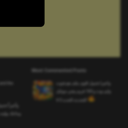
Most Commented Posts
and the
واخيرا تحميل اقوى ملف هيدشوت
وايم بوت و 165 فريم ببجي موبايل
التحديث الجديد 4.5
وأخيراً تح
وماجك بوليت 