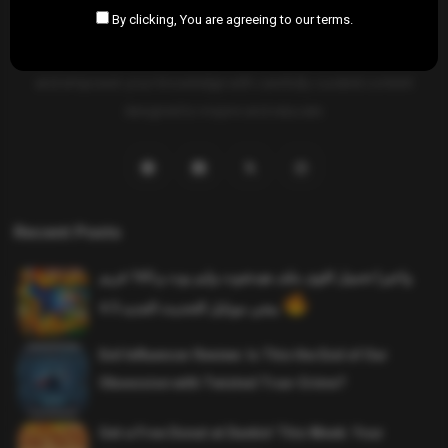
By clicking, You are agreeing to our terms.
SAHIFTI
is your ultimate destination for news, insights, and
resources across all fields. Explore diverse topics, stay informed,
and empower your knowledge with carefully curated content
designed to inspire and educate.
Recent Posts
واخيرا تحميل اقوى ملف هيدشوت وايم بوت و 165 فريم
ببجي موبايل التحديث الجديد 4.5
Evil Influencer Review: Is This the End of Our
Obsession with Twisted True-Crime?
Get a Free Donut at Dunkin’ This Week: Your