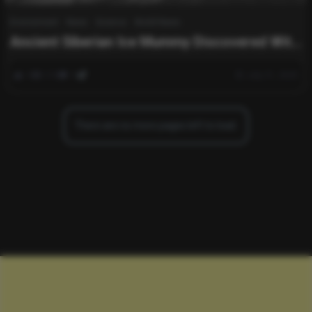
Environment
News
Science
World News
Ancient Siberian Ice Mummy Discovered With
Detailed Tattoos From 2,500 Years Ago
0
218
0
July 31, 2025
There are no more pages left to load.