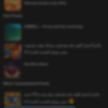
Ultimate Guide to the Offer
Hot Posts
SAWMILL – Grizzy and the Lemmings
وأخيراً تحميل أقوى ملف هيدشوت وماجك بوليت وايمبوت
ببجي موبايل التحديث الجديد 4.0
One More Beer!
Most Commented Posts
واخيرا تحميل اقوى ملف هيدشوت وايم بوت و 165 فريم
ببجي موبايل التحديث الجديد 4.5