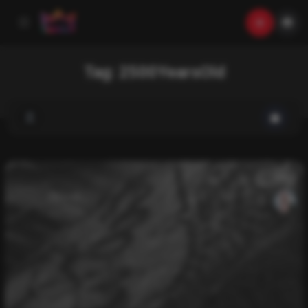
Tag:
2500YearsOld
List