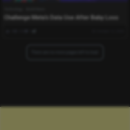
Technology
World News
Challenge Meta’s Data Use After Baby Loss
0
343
0
October 12, 2025
There are no more pages left to load.