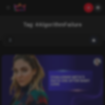
Tag:
#AlgorithmFailure