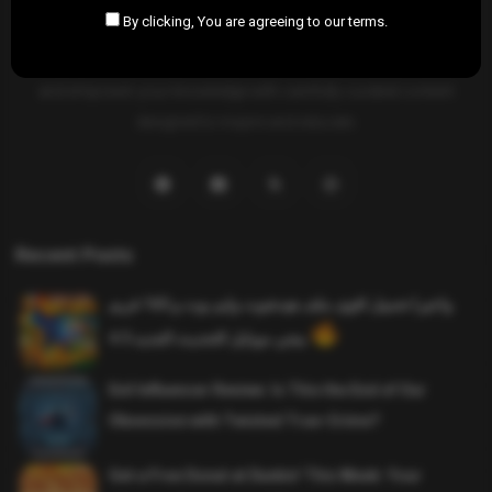
By clicking, You are agreeing to our terms.
SAHIFTI
is your ultimate destination for news, insights, and
resources across all fields. Explore diverse topics, stay informed,
and empower your knowledge with carefully curated content
designed to inspire and educate.
Recent Posts
واخيرا تحميل اقوى ملف هيدشوت وايم بوت و 165 فريم
ببجي موبايل التحديث الجديد 4.5
Evil Influencer Review: Is This the End of Our
Obsession with Twisted True-Crime?
Get a Free Donut at Dunkin’ This Week: Your