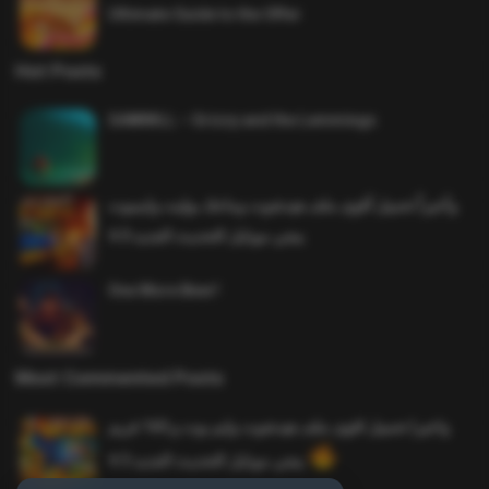
Ultimate Guide to the Offer
Hot Posts
SAWMILL – Grizzy and the Lemmings
وأخيراً تحميل أقوى ملف هيدشوت وماجك بوليت وايمبوت
ببجي موبايل التحديث الجديد 4.0
One More Beer!
Most Commented Posts
واخيرا تحميل اقوى ملف هيدشوت وايم بوت و 165 فريم
ببجي موبايل التحديث الجديد 4.5