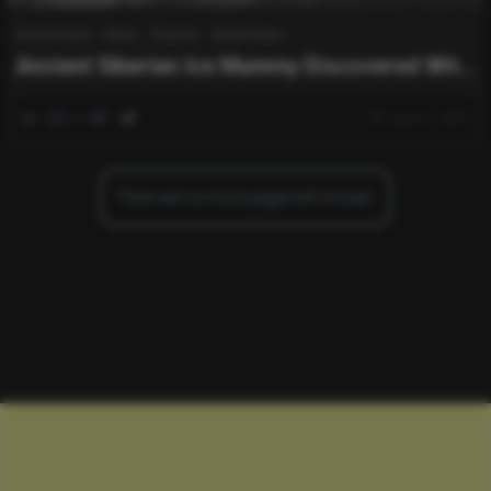
Environment
News
Science
World News
Ancient Siberian Ice Mummy Discovered With
Detailed Tattoos From 2,500 Years Ago
0
214
0
July 31, 2025
There are no more pages left to load.