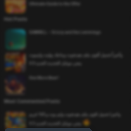
Ultimate Guide to the Offer
Hot Posts
SAWMILL – Grizzy and the Lemmings
وأخيراً تحميل أقوى ملف هيدشوت وماجك بوليت وايمبوت
ببجي موبايل التحديث الجديد 4.0
One More Beer!
Most Commented Posts
واخيرا تحميل اقوى ملف هيدشوت وايم بوت و 165 فريم
ببجي موبايل التحديث الجديد 4.5