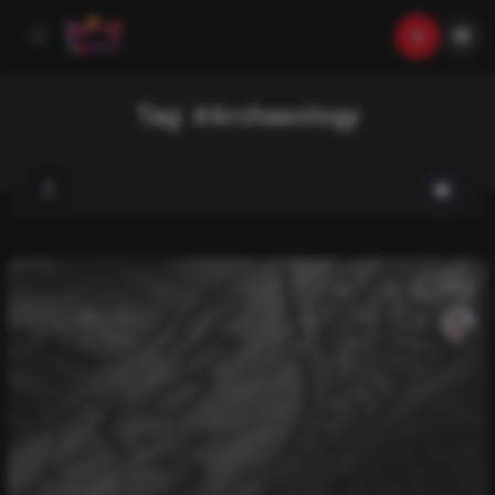
Tag:
#Archaeology
List