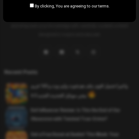
By clicking, You are agreeing to our terms.
SAHIFTI
is your ultimate destination for news, insights, and
resources across all fields. Explore diverse topics, stay informed,
and empower your knowledge with carefully curated content
designed to inspire and educate.
Recent Posts
واخيرا تحميل اقوى ملف هيدشوت وايم بوت و 165 فريم
ببجي موبايل التحديث الجديد 4.5
Evil Influencer Review: Is This the End of Our
Obsession with Twisted True-Crime?
Get a Free Donut at Dunkin’ This Week: Your