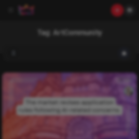
Tag:
ArtCommunity
List