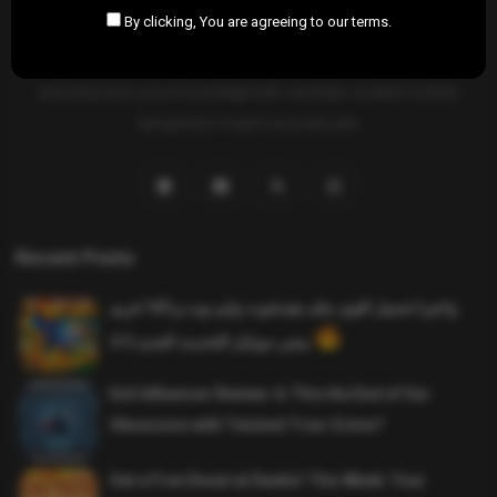
By clicking, You are agreeing to our terms.
SAHIFTI
is your ultimate destination for news, insights, and
resources across all fields. Explore diverse topics, stay informed,
and empower your knowledge with carefully curated content
designed to inspire and educate.
Recent Posts
واخيرا تحميل اقوى ملف هيدشوت وايم بوت و 165 فريم
ببجي موبايل التحديث الجديد 4.5
Evil Influencer Review: Is This the End of Our
Obsession with Twisted True-Crime?
Get a Free Donut at Dunkin’ This Week: Your