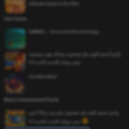
Ultimate Guide to the Offer
Hot Posts
SAWMILL – Grizzy and the Lemmings
وأخيراً تحميل أقوى ملف هيدشوت وماجك بوليت وايمبوت
ببجي موبايل التحديث الجديد 4.0
One More Beer!
Most Commented Posts
واخيرا تحميل اقوى ملف هيدشوت وايم بوت و 165 فريم
ببجي موبايل التحديث الجديد 4.5