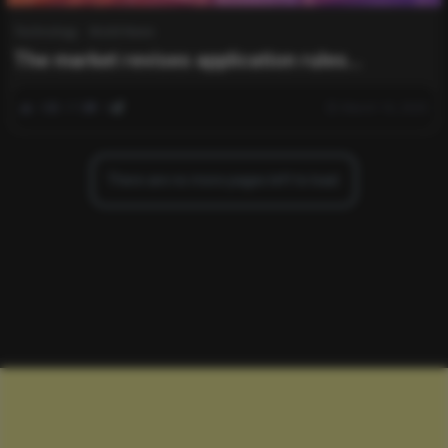
Technology
World News
The market revises application rules
following AI-related concerns.
0
370
0
March 18, 2025
There are no more pages left to load.