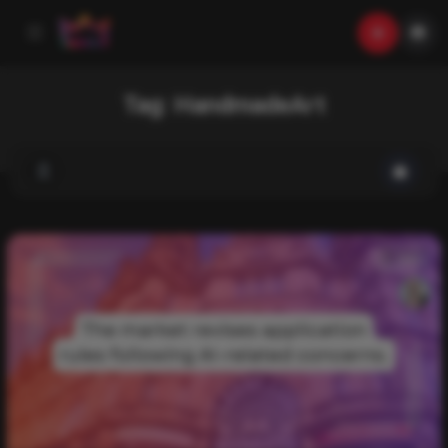
Tag:
HandmadeArt
List