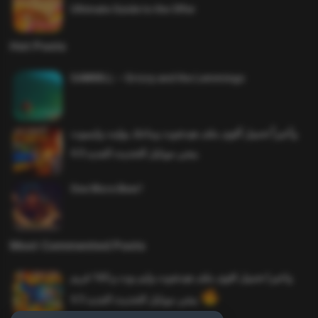
Ultimate Guide to the Offer
Hot Posts
SAWMILL – Grizzy and the Lemmings
وأخيراً تحميل أقوى ملف هيدشوت وماجك بوليت وايمبوت
ببجي موبايل التحديث الجديد 4.0
One More Beer!
Most Commented Posts
واخيرا تحميل اقوى ملف هيدشوت وايم بوت و 165 فريم
ببجي موبايل التحديث الجديد 4.5