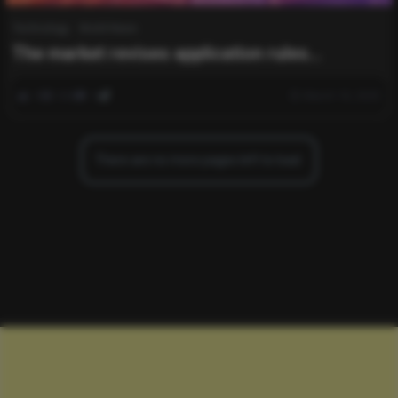
Technology
World News
The market revises application rules
following AI-related concerns.
0
368
0
March 18, 2025
There are no more pages left to load.