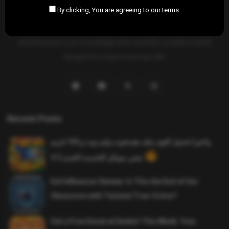
By clicking, You are agreeing to our terms.
SAHIFTI
is your ultimate destination for news, insights, and
resources across all fields. Explore diverse topics, stay informed,
and empower your knowledge with carefully curated content
designed to inspire and educate.
Recent Posts
واخيرا تحميل اقوى ملف هيدشوت وايم بوت و 165 فريم
ببجي موبايل التحديث الجديد 4.5
Evil Influencer Review: Is This the End of Our
Obsession with Twisted True-Crime?
Get a Free Donut at Dunkin’ This Week: Your