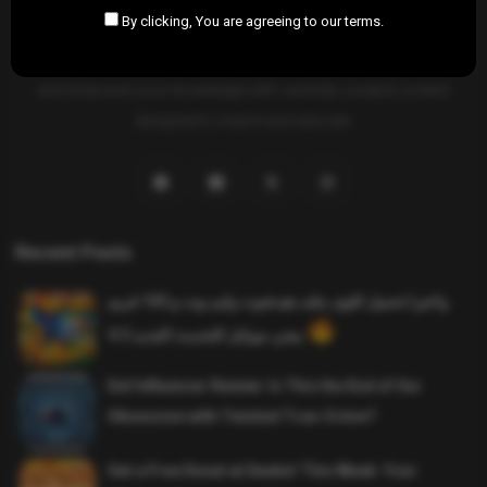
By clicking, You are agreeing to our terms.
SAHIFTI
is your ultimate destination for news, insights, and
resources across all fields. Explore diverse topics, stay informed,
and empower your knowledge with carefully curated content
designed to inspire and educate.
Recent Posts
واخيرا تحميل اقوى ملف هيدشوت وايم بوت و 165 فريم
ببجي موبايل التحديث الجديد 4.5
Evil Influencer Review: Is This the End of Our
Obsession with Twisted True-Crime?
Get a Free Donut at Dunkin’ This Week: Your