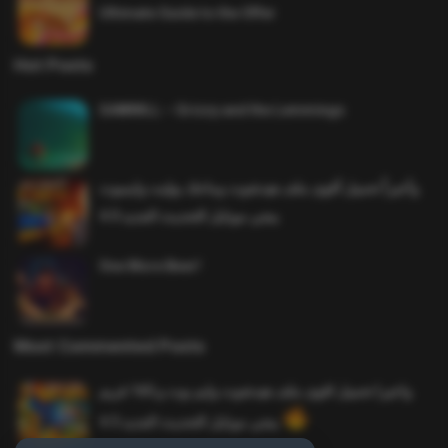
Ultimate Guide to the Offer
Hot Posts
SAWMILL – Grizzy and the Lemmings
وأخيراً تحميل أقوى ملف هيدشوت وماجك بوليت وايمبوت
ببجي موبايل التحديث الجديد 4.0
One More Beer!
Most Commented Posts
واخيرا تحميل اقوى ملف هيدشوت وايم بوت و 165 فريم
ببجي موبايل التحديث الجديد 4.5