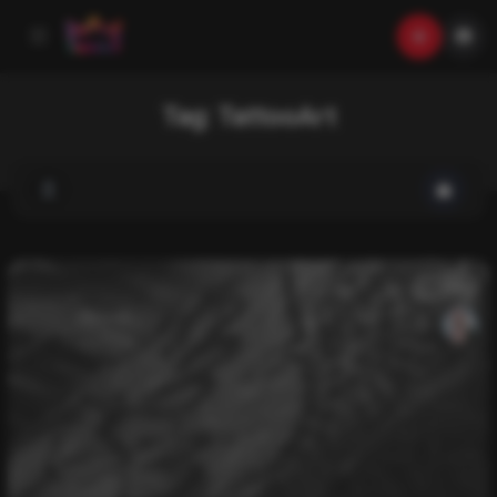
Tag:
TattooArt
List