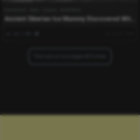
Environment
News
Science
World News
Ancient Siberian Ice Mummy Discovered With
Detailed Tattoos From 2,500 Years Ago
0
220
0
July 31, 2025
There are no more pages left to load.