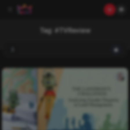
Tag:
#TVReview