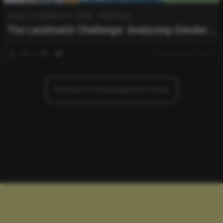
Culture
Entertainment
News
World News
The Landman’s Challenge: Analyzing Gender
Disparity in Land Management
0
233
0
November 16, 2025
There are no more pages left to load.