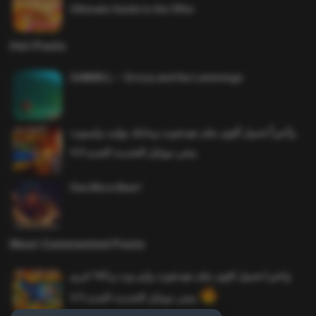
Ultimate Guide to the Offer
Hot Posts
SAWMILL – Grizzy and the Lemmings
وأخيراً تحميل أقوى ملف هيدشوت وماجك بوليت وايمبوت
ببجي موبايل التحديث الجديد 4.0
One More Beer!
Most Commented Posts
واخيرا تحميل اقوى ملف هيدشوت وايم بوت و 165 فريم
ببجي موبايل التحديث الجديد 4.5