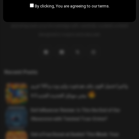
By clicking, You are agreeing to our terms.
SAHIFTI
is your ultimate destination for news, insights, and
resources across all fields. Explore diverse topics, stay informed,
and empower your knowledge with carefully curated content
designed to inspire and educate.
Recent Posts
واخيرا تحميل اقوى ملف هيدشوت وايم بوت و 165 فريم
ببجي موبايل التحديث الجديد 4.5
Evil Influencer Review: Is This the End of Our
Obsession with Twisted True-Crime?
Get a Free Donut at Dunkin’ This Week: Your