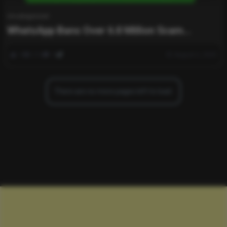
Uncategorized
WhatsApp Bans Over 6.8 Million Scam
Accounts, Meta Confirms in New Report
0
216
0
August 6, 2025
There are no more pages left to load.