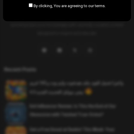
By clicking, You are agreeing to our terms.
SAHIFTI
is your ultimate destination for news, insights, and
resources across all fields. Explore diverse topics, stay informed,
and empower your knowledge with carefully curated content
designed to inspire and educate.
Recent Posts
واخيرا تحميل اقوى ملف هيدشوت وايم بوت و 165 فريم
ببجي موبايل التحديث الجديد 4.5
Evil Influencer Review: Is This the End of Our
Obsession with Twisted True-Crime?
Get a Free Donut at Dunkin’ This Week: Your