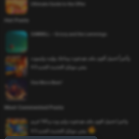
Ultimate Guide to the Offer
Hot Posts
SAWMILL – Grizzy and the Lemmings
وأخيراً تحميل أقوى ملف هيدشوت وماجك بوليت وايمبوت
ببجي موبايل التحديث الجديد 4.0
One More Beer!
Most Commented Posts
واخيرا تحميل اقوى ملف هيدشوت وايم بوت و 165 فريم
ببجي موبايل التحديث الجديد 4.5